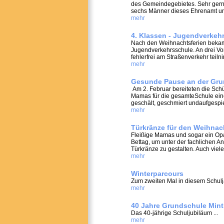
des Gemeindegebietes. Sehr gern
sechs Männer dieses Ehrenamt und
mehr
4. Klassen - Jugendverkeh
Nach den Weihnachtsferien bekam
Jugendverkehrsschule. An drei Vor
fehlerfrei am Straßenverkehr teiln
mehr
Gesunde Pause an der Gru
Am 2. Februar bereiteten die Sch
Mamas für die gesamteSchule eine
geschält, geschmiert undaufgespie
mehr
Türkränze für den Weihnac
Fleißige Mamas und sogar ein Opa
Bettag, um unter der fachlichen 
Türkränze zu gestalten. Auch viele
mehr
Winterparcours
Zum zweiten Mal in diesem Schulja
mehr
40 Jahre Grundschule Mint
Das 40-jährige Schuljubiläum ...
mehr