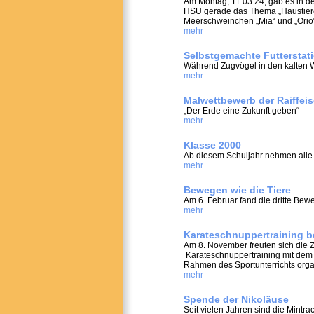
Am Montag, 11.03.24, gab es in 
HSU gerade das Thema „Haustiere“ 
Meerschweinchen „Mia“ und „Orio“.
mehr
Selbstgemachte Futterstat
Während Zugvögel in den kalten 
mehr
Malwettbewerb der Raiffei
„Der Erde eine Zukunft geben“
mehr
Klasse 2000
Ab diesem Schuljahr nehmen alle a
mehr
Bewegen wie die Tiere
Am 6. Februar fand die dritte Bewe
mehr
Karateschnuppertraining b
Am 8. November freuten sich die Zwe
Karateschnuppertraining mit dem 
Rahmen des Sportunterrichts organ
mehr
Spende der Nikoläuse
Seit vielen Jahren sind die Mintr