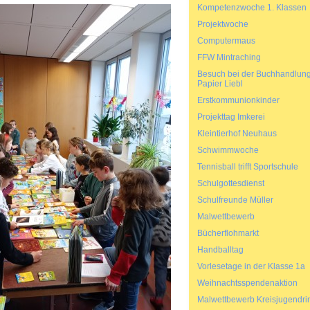
Kompetenzwoche 1. Klassen
Projektwoche
Computermaus
FFW Mintraching
Besuch bei der Buchhandlun
Papier Liebl
Erstkommunionkinder
Projekttag Imkerei
Kleintierhof Neuhaus
Schwimmwoche
Tennisball trifft Sportschule
Schulgottesdienst
Schulfreunde Müller
Malwettbewerb
Bücherflohmarkt
Handballtag
Vorlesetage in der Klasse 1a
Weihnachtsspendenaktion
Malwettbewerb Kreisjugendri