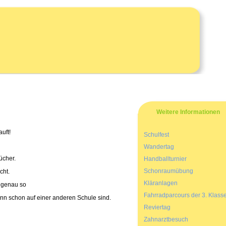
Weitere Informationen
uft!
Schulfest
Wandertag
ücher.
Handballturnier
Schonraumübung
cht.
Kläranlagen
t genau so
Fahrradparcours der 3. Klass
dann schon auf einer anderen Schule sind.
Reviertag
Zahnarztbesuch