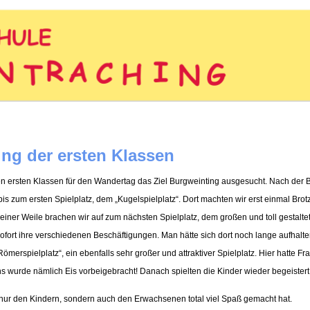
ing der ersten Klassen
en ersten Klassen für den Wandertag das Ziel Burgweinting ausgesucht. Nach der 
 zum ersten Spielplatz, dem „Kugelspielplatz“. Dort machten wir erst einmal Bro
einer Weile brachen wir auf zum nächsten Spielplatz, dem großen und toll gestaltet
sofort ihre verschiedenen Beschäftigungen. Man hätte sich dort noch lange aufhalte
„Römerspielplatz“, ein ebenfalls sehr großer und attraktiver Spielplatz. Hier hatte Fra
s wurde nämlich Eis vorbeigebracht! Danach spielten die Kinder wieder begeistert u
 nur den Kindern, sondern auch den Erwachsenen total viel Spaß gemacht hat.