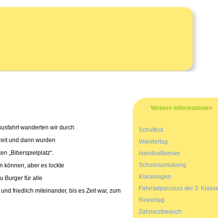
Weitere Informationen
Busfahrt wanderten wir durch
Schulfest
tzeit und dann wurden
Wandertag
en „Biberspielplatz“.
Handballturnier
Schonraumübung
n können, aber es lockte
Kläranlagen
u Burger für alle
Fahrradparcours der 3. Klass
nd friedlich miteinander, bis es Zeit war, zum
Reviertag
Zahnarztbesuch