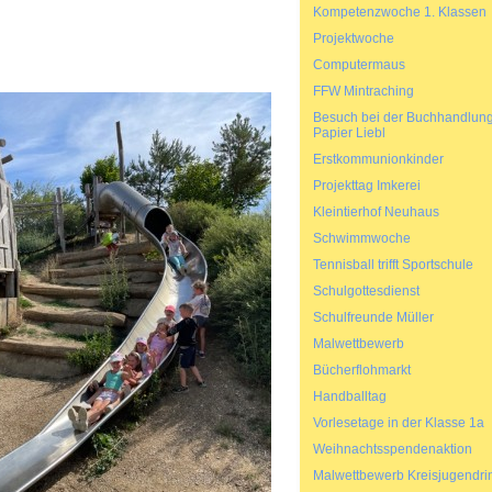
Kompetenzwoche 1. Klassen
Projektwoche
Computermaus
FFW Mintraching
Besuch bei der Buchhandlun
Papier Liebl
Erstkommunionkinder
Projekttag Imkerei
Kleintierhof Neuhaus
Schwimmwoche
Tennisball trifft Sportschule
Schulgottesdienst
Schulfreunde Müller
Malwettbewerb
Bücherflohmarkt
Handballtag
Vorlesetage in der Klasse 1a
Weihnachtsspendenaktion
Malwettbewerb Kreisjugendri